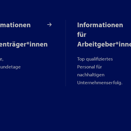
Ihr beruflicher Neustart
beim BFW Schömberg
rmationen
Informationen
für
enträger*innen
Arbeitgeber*inn
e,
Top qualifiziertes
kundetage
Personal für
nachhaltigen
Unternehmenserfolg.