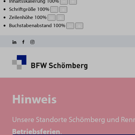
Inhaltsskalierung
100
%
Schriftgröße
100
%
Zeilenhöhe
100
%
Buchstabenabstand
100
%
Hinweis
Unsere Standorte Schömberg und Ren
Betriebsferien
.