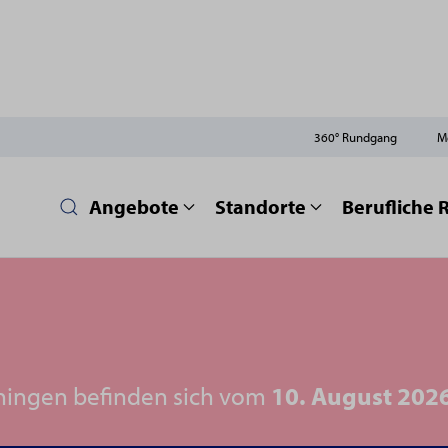
360° Rundgang
M
Angebote
Standorte
Berufliche 
ningen befinden sich vom
10. August 202