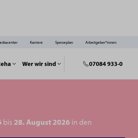
ediacenter
Karriere
Speiseplan
Arbeitgeber*innen
Reha
Wer wir sind
07084 933-0
6
bis
28. August 2026
in den